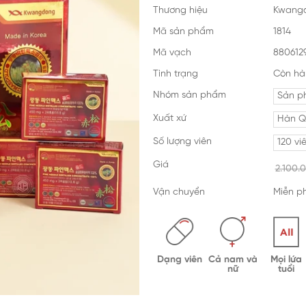
Thương hiệu
Kwang
Mã sản phẩm
1814
Mã vạch
880612
Tình trạng
Còn hà
Nhóm sản phẩm
Sản p
Xuất xứ
Hàn Q
Số lượng viên
120 vi
Giá
2.100.
Vận chuyển
Miễn ph
Dạng viên
Cả nam và
Mọi lứa
nữ
tuổi