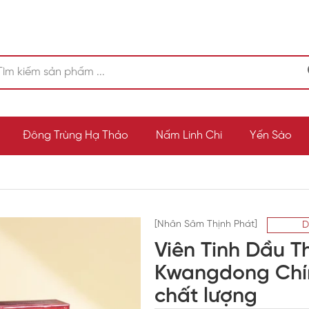
Đông Trùng Hạ Thảo
Nấm Linh Chi
Yến Sào
[Nhân Sâm Thịnh Phát]
D
Viên Tinh Dầu 
Kwangdong Chín
chất lượng