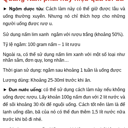
►
: Cách làm này có thể giữ được lâu và
Ngâm dược tửu
uống thường xuyên. Nhưng nó chỉ thích hợp cho những
người uống được rượ u.
Sử dụng nấm lim xanh ngâm với rượu trắng (khoảng 50%).
Tỷ lệ ngâm: 100 gram nấm – 1 lit rượu
Ngoài ra, có thể sử dụng nấm lim xanh với một số loại như
nhân sâm, đơn quy, long nhãn…
Thời gian sử dụng: ngâm sau khoảng 1 tuần là uống được
Lượng dùng: Khoảng 25-30ml trước khi ăn.
►
: có thể sử dụng cách làm này nếu không
Đun nước uống
uống được rượu. Lấy khoản 100g nấm đun với 2 lit nước và
để sôi khoảng 30 rồi để nguội uống. Cách tốt nên làm là để
lạnh uống dần, bã của nó có thể đun thêm 1,5 lít nước nữa
trước khi bỏ đi nhé.