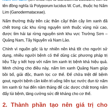
tên đồng nghĩa là Polyporum lucidus W. Curt., thuộc họ Nấm
Lim (Ganodermataceae).
Nấm thường thấy trên các thân cây/ thân cây lim xanh đã
chết trong các khu rừng nguyên sinh thuộc vùng núi cao,
được tìm hái tại rừng nguyên sinh khu vực Trường Sơn –
Quảng Nam, Tây Nguyên và Nam Lào.
Chính vì nguồn gốc là tự nhiên nên khá tốt cho người sử
dụng, nhiều người bệnh có thể dùng các phương pháp trị
liệu Tây y kết hợp với nấm lim xanh trị bệnh khá hiệu quả.
Minh chứng cho điều này, nấm lim xanh Quảng Nam giúp
bồi bổ, giải độc, thanh lọc cơ thể. Để chữa triệt để bệnh
gout, người bệnh cần kiên trì uống liên tục nước đun từ nấm
lim xanh từ hai đến năm tháng để các dược chất trong nấm
đẩy lùi bệnh, tăng cường sức đề kháng cho cơ thể.
2. Thành phần tạo nên giá trị cho