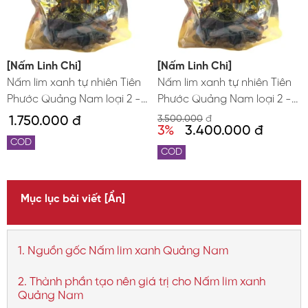
[Nấm Linh Chi]
[Nấm Linh Chi]
Nấm lim xanh tự nhiên Tiên
Nấm lim xanh tự nhiên Tiên
Phước Quảng Nam loại 2 -
Phước Quảng Nam loại 2 -
bịch 0,5kg
bịch 1kg
1.750.000 đ
3.500.000
đ
3%
3.400.000 đ
COD
COD
Mục lục bài viết
[Ẩn]
1. Nguồn gốc Nấm lim xanh Quảng Nam
2. Thành phần tạo nên giá trị cho Nấm lim xanh
Quảng Nam