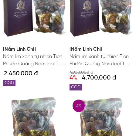
[Nấm Linh Chi]
[Nấm Linh Chi]
Nấm lim xanh tự nhiên Tiên
Nấm lim xanh tự nhiên Tiên
Phước Quảng Nam loại 1 -
Phước Quảng Nam loại 1 -
0,5kg
1kg
2.450.000 đ
4.900.000
đ
4%
4.700.000 đ
COD
COD
3%