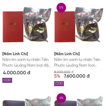
5%
Trà sâm Hàn Quốc
Bột sâm Hàn Quốc
Kẹo sâm Hàn Quốc
Vỏ bình ngâm sâm
[Nấm Linh Chi]
[Nấm Linh Chi]
Mỹ phẩm hồng sâm
Nấm lim xanh tự nhiên Tiên
Nấm lim xanh tự nhiên Tiên
Phước Quảng Nam loại đặc
Phước Quảng Nam loại
biệt tai nấm to hộp 400g
Gold 800g
4.000.000 đ
8.000.000
đ
5%
7.600.000 đ
COD
COD
4%