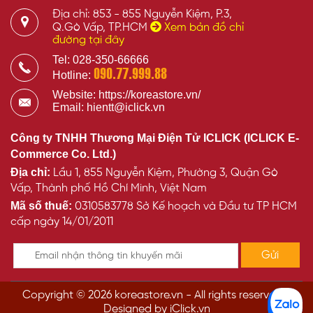
Địa chỉ: 853 - 855 Nguyễn Kiệm, P.3,
Q.Gò Vấp, TP.HCM
Xem bản đồ chỉ
đường tại đây
Tel: 028-350-66666
090.77.999.88
Hotline:
Website: https://koreastore.vn/
Email: hientt@iclick.vn
Công ty TNHH Thương Mại Điện Tử ICLICK (ICLICK E-
Commerce Co. Ltd.)
Địa chỉ:
Lầu 1, 855 Nguyễn Kiệm, Phường 3, Quận Gò
Vấp, Thành phố Hồ Chí Minh, Việt Nam
Mã số thuế:
0310583778 Sở Kế hoạch và Đầu tư TP HCM
cấp ngày 14/01/2011
Copyright © 2026 koreastore.vn - All rights reserved -
Designed by iClick.vn