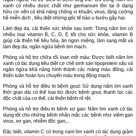
xanh có nhiều dược chất như germanium tồn tại ở dạng
hữu cơ nên có khả năng chống vi khuẩn, virus, tăng cường
hệ miễn dịch , tiêu diệt những gốc tế bào u bướu gây hại.
Làm đẹp da, cải thiện sức khỏe sau sinh: Trong nấm lim có
nhiều loại vitamin B, C, D, E tốt cho sức khỏe, vitamin B
giúp cải thiện hệ tiêu hóa, ăn ngon miệng, làm sang mắt và
làm đẹp da, ngăn ngừa bệnh tim mạch.
Phòng và hộ trợ chữa rối loạn mỡ máu: Được biết nấm lim
xanh có tác dụng tiêu diệt cơ chế sinh sản lipoprotein xấu và
ngăn ngừa khả năng hình thành các mảng máu đông, cải
thiện tuần hoàn lưu chuyển máu trong động mạch.
Phòng và hỗ trợ điều trị bệnh gout: Sử dụng nấm lim xanh
thời gian dài có thể loại trừ được bệnh gout, thanh lọc các
độc chất của cơ thể, cải thiện bệnh rõ rệt.
Phòng và hỗ trợ điều trị bệnh xơ gan: Nấm lim xanh có tác
dụng tốt cho những bệnh nhân mắc các bệnh như viêm gan
virus, xơ gan, nhiễm độc gan,..
Đặc biệt, vitamin C có trong nam lim xanh có tác dụng giảm