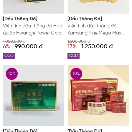
[Dầu Thông Đỏ]
[Dầu Thông Đỏ]
Viên tinh dầu thông đỏ Hàn
Viên tinh dầu thông đỏ
Quốc Hwangje Power Gold
Samsung Pine Mega Max
100 viên
Hàn Quốc
1.050.000
đ
1.500.000
đ
6%
990.000 đ
17%
1.250.000 đ
COD
COD
10%
10%
[Dầu Thông Đỏ]
[Dầu Thông Đỏ]