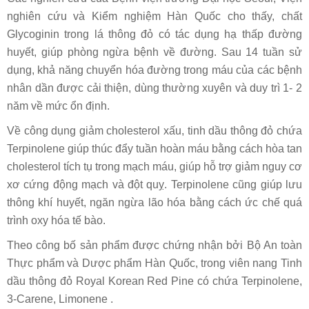
nghiên cứu và Kiểm nghiệm Hàn Quốc cho thấy, chất
Glycoginin trong lá thông đỏ có tác dụng hạ thấp đường
huyết, giúp phòng ngừa bệnh về đường. Sau 14 tuần sử
dụng, khả năng chuyển hóa đường trong máu của các bệnh
nhân dần được cải thiện, dùng thường xuyên và duy trì 1- 2
năm về mức ổn định.
Về công dụng giảm cholesterol xấu, tinh dầu thông đỏ chứa
Terpinolene giúp thúc đẩy tuần hoàn máu bằng cách hòa tan
cholesterol tích tụ trong mạch máu, giúp hỗ trợ giảm nguy cơ
xơ cứng động mạch và đột quỵ. Terpinolene cũng giúp lưu
thông khí huyết, ngăn ngừa lão hóa bằng cách ức chế quá
trình oxy hóa tế bào.
Theo công bố sản phẩm được chứng nhận bởi Bộ An toàn
Thực phẩm và Dược phẩm Hàn Quốc, trong viên nang Tinh
dầu thông đỏ Royal Korean Red Pine có chứa Terpinolene,
3-Carene, Limonene .