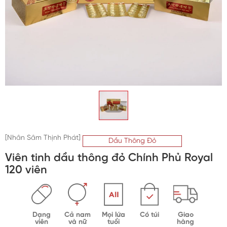
Trà sâm Hàn Quốc
Bột sâm Hàn Quốc
Kẹo sâm Hàn Quốc
Vỏ bình ngâm sâm
1
/
1
Mỹ phẩm hồng sâm
[Nhân Sâm Thịnh Phát]
Dầu Thông Đỏ
Viên tinh dầu thông đỏ Chính Phủ Royal
120 viên
Dạng
Cả nam
Mọi lứa
Có túi
Giao
viên
và nữ
tuổi
hàng