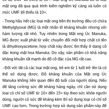
mật ong đã qua quá trình kiểm nghiệm kỹ càng và luôn có
mức UMF tối thiểu là 10+.
- Trong hầu hết các loại mật ong trên thị trường đều có chứa
Methylglyoxal (MG) là một nhân tố kháng khuẩn nhưng với
hàm lượng rất nhỏ. Tuy nhiên trong Mật ong Úc Manuka,
MG được xuất phát từ việc chuyển đổi một hợp chất có tên
là dihydroxyacetone, hợp chất này được tìm thấy ở dạng cô
đặc trong mật hoa Manuka. Do vậy, sản phẩm có khả năng
kháng khuẩn rất mạnh do độ cô đặc của MG rất cao.
- Đối với tất cả các loại mật ong, trẻ em từ 1 tuổi trở lên là có
thể sử dụng được. Độ kháng khuẩn của
Mật ong Úc
Manuka không liên quan đến độ tuổi của người dùng. Nếu
để tăng cường sức đề kháng hàng ngày, chỉ cần sử dụng
loại có chỉ số UMF từ 10+ đến 15+ tùy theo sức khỏe người
dùng, người có sức đề kháng kém thì sử dụng loại có chỉ số
UMF cao hơn. Trong trường hợp sử dụng sản phẩm này để