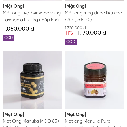
[Mật Ong]
[Mật Ong]
Mật ong Leatherwood vùng
Mật ong rừng dược liệu cao
Tasmania hủ 1 kg nhập khẩu
cấp Úc 500g
từ Úc
1.050.000 đ
1.320.000
đ
11%
1.170.000 đ
COD
COD
[Mật Ong]
[Mật Ong]
Mật Ong Manuka MGO 83+
Mật ong Manuka Pure