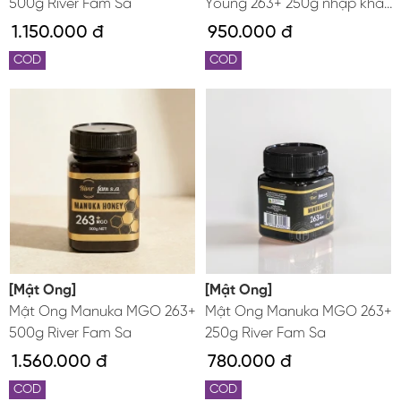
500g River Fam Sa
Young 263+ 250g nhập khẩu
từ Úc
1.150.000 đ
950.000 đ
COD
COD
[Mật Ong]
[Mật Ong]
Mật Ong Manuka MGO 263+
Mật Ong Manuka MGO 263+
500g River Fam Sa
250g River Fam Sa
1.560.000 đ
780.000 đ
COD
COD