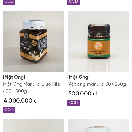
COD
COD
[Mật Ong]
[Mật Ong]
Mật Ong Manuka Blue Hills
Mật ong manuka 30+ 250g
400+ 500g
500.000 đ
4.000.000 đ
COD
COD