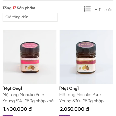
Tổng
17
Sản phẩm
Tìm kiếm
Trà sâm Hàn Quốc
Giá tăng dần
Bột sâm Hàn Quốc
Kẹo sâm Hàn Quốc
Vỏ bình ngâm sâm
Mỹ phẩm hồng sâm
[Mật Ong]
[Mật Ong]
Mật ong Manuka Pure
Mật ong Manuka Pure
Young 514+ 250g nhập khẩu
Young 830+ 250g nhập
từ Úc
khẩu từ Úc
1.400.000 đ
2.050.000 đ