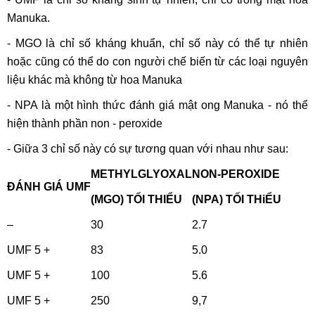
Manuka.
- MGO là chỉ số kháng khuẩn, chỉ số này có thể tự nhiên
hoặc cũng có thể do con người chế biến từ các loại nguyên
liệu khác mà không từ hoa Manuka
- NPA là một hình thức đánh giá mật ong Manuka - nó thể
hiện thành phần non - peroxide
- Giữa 3 chỉ số này có sự tương quan với nhau như sau:
METHYLGLYOXAL
NON-PEROXIDE
ĐÁNH GIÁ UMF
(MGO) TỐI THIỂU
(NPA) TỐI THiỂU
–
30
2.7
UMF 5 +
83
5.0
UMF 5 +
100
5.6
UMF 5 +
250
9,7