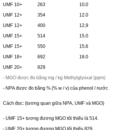
UMF 10+
263
10.0
UMF 12+
354
12.0
UMF 12+
400
12,9
UMF 15+
514
15.0
UMF 15+
550
15.6
UMF 18+
692
18.0
UMF 20+
829
- MGO được đo bằng mg / kg Methylglyoxal (ppm)
- NPA được đo bằng % (% w / v) của phenol / nước
Cách đọc: (tương quan giữa NPA, UMF và MGO)
- UMF 15+ tương đương MGO tối thiểu là 514.
- UMF 20+ tương đương MGO tối thiểu 829.