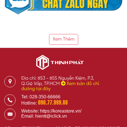
Xem Thêm
Địa chỉ: 853 - 855 Nguyễn Kiệm, P.3,
Q.Gò Vấp, TP.HCM
Xem bản đồ chỉ
đường tại đây
Tel: 028-350-66666
090.77.999.88
Hotline:
Website: https://koreastore.vn/
Email: hientt@iclick.vn