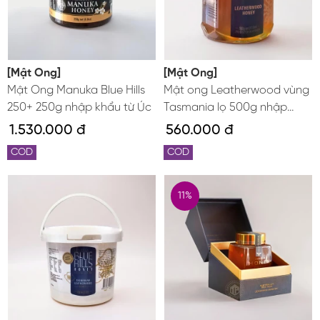
[Mật Ong]
[Mật Ong]
Mật Ong Manuka Blue Hills
Mật ong Leatherwood vùng
250+ 250g nhập khẩu từ Úc
Tasmania lọ 500g nhập
khẩu từ Úc
1.530.000 đ
560.000 đ
COD
COD
11%