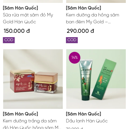
[Sâm Hàn Quốc]
[Sâm Hàn Quốc]
Sữa rửa mặt sâm đỏ My
Kem dưỡng da hồng sâm
Gold Hàn Quốc
ban đêm My Gold –
Sleeping Pack
150.000 đ
290.000 đ
COD
COD
14%
[Sâm Hàn Quốc]
[Sâm Hàn Quốc]
Kem dưỡng trắng da sâm
Dầu lạnh Hàn Quốc
đỏ Hàn Quốc hồng sâm My