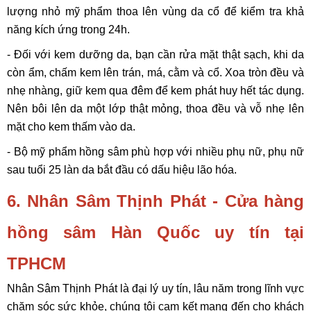
lượng nhỏ mỹ phẩm thoa lên vùng da cổ để kiểm tra khả
năng kích ứng trong 24h.
- Đối với kem dưỡng da, bạn cần rửa mặt thật sạch, khi da
còn ẩm, chấm kem lên trán, má, cằm và cổ. Xoa tròn đều và
nhẹ nhàng, giữ kem qua đêm để kem phát huy hết tác dụng.
Nên bôi lên da một lớp thật mỏng, thoa đều và vỗ nhẹ lên
mặt cho kem thấm vào da.
- Bộ mỹ phẩm hồng sâm phù hợp với nhiều phụ nữ, phụ nữ
sau tuổi 25 làn da bắt đầu có dấu hiệu lão hóa.
6. Nhân Sâm Thịnh Phát - Cửa hàng
hồng sâm Hàn Quốc uy tín tại
TPHCM
Nhân Sâm Thịnh Phát là đại lý uy tín, lâu năm trong lĩnh vực
chăm sóc sức khỏe, chúng tôi cam kết mang đến cho khách