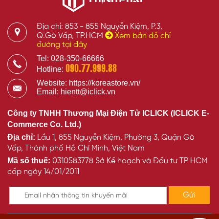
Địa chỉ: 853 - 855 Nguyễn Kiệm, P.3,
Q.Gò Vấp, TP.HCM
Xem bản đồ chỉ
đường tại đây
Tel: 028-350-66666
090.77.999.88
Hotline:
Website: https://koreastore.vn/
Email: hientt@iclick.vn
Công ty TNHH Thương Mại Điện Tử ICLICK (ICLICK E-
Commerce Co. Ltd.)
Địa chỉ:
Lầu 1, 855 Nguyễn Kiệm, Phường 3, Quận Gò
Vấp, Thành phố Hồ Chí Minh, Việt Nam
Mã số thuế:
0310583778 Sở Kế hoạch và Đầu tư TP HCM
cấp ngày 14/01/2011