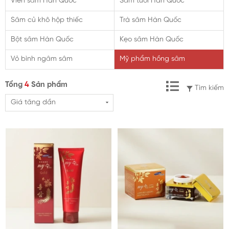
Viên sâm Hàn Quốc
Sâm tươi Hàn Quốc
Sâm củ khô hộp thiếc
Trà sâm Hàn Quốc
Trà sâm Hàn Quốc
Bột sâm Hàn Quốc
Kẹo sâm Hàn Quốc
Bột sâm Hàn Quốc
Vỏ bình ngâm sâm
Mỹ phẩm hồng sâm
Kẹo sâm Hàn Quốc
Tổng
4
Sản phẩm
Tìm kiếm
Vỏ bình ngâm sâm
Giá tăng dần
Mỹ phẩm hồng sâm