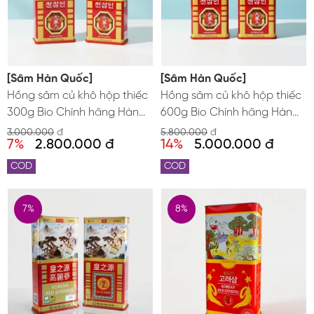
[Sâm Hàn Quốc]
[Sâm Hàn Quốc]
Hồng sâm củ khô hộp thiếc
Hồng sâm củ khô hộp thiếc
300g Bio Chính hãng Hàn
600g Bio Chính hãng Hàn
Quốc
Quốc
3.000.000
đ
5.800.000
đ
7%
2.800.000 đ
14%
5.000.000 đ
COD
COD
7%
8%