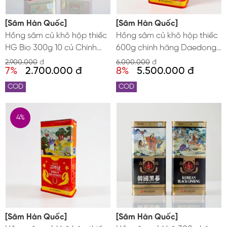
[Sâm Hàn Quốc]
[Sâm Hàn Quốc]
Hồng sâm củ khô hộp thiếc
Hồng sâm củ khô hộp thiếc
HG Bio 300g 10 củ Chính
600g chính hãng Daedong
hãng Hàn Quốc
Hàn Quốc củ nhỏ
2.900.000
đ
6.000.000
đ
7%
2.700.000 đ
8%
5.500.000 đ
COD
COD
4%
[Sâm Hàn Quốc]
[Sâm Hàn Quốc]