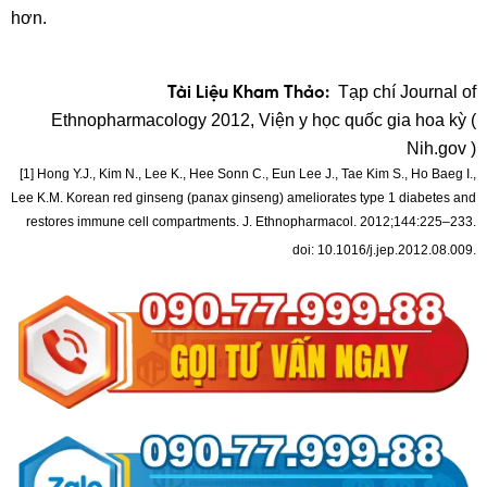
hơn.
Tạp chí Journal of
Tài Liệu Kham Thảo:
Ethnopharmacology 2012, Viện y học quốc gia hoa kỳ (
Nih.gov )
[1] Hong Y.J., Kim N., Lee K., Hee Sonn C., Eun Lee J., Tae Kim S., Ho Baeg I.,
Lee K.M. Korean red ginseng (panax ginseng) ameliorates type 1 diabetes and
restores immune cell compartments. J. Ethnopharmacol. 2012;144:225–233.
doi: 10.1016/j.jep.2012.08.009.