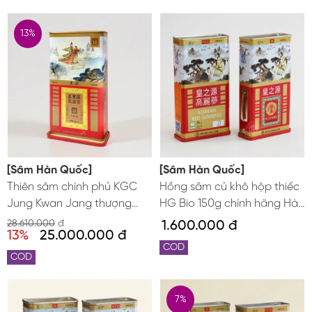
13%
[Sâm Hàn Quốc]
[Sâm Hàn Quốc]
Thiên sâm chính phủ KGC
Hồng sâm củ khô hộp thiếc
Jung Kwan Jang thượng
HG Bio 150g chính hãng Hàn
hạng Heaven 150g 7 củ
Quốc
28.610.000
đ
1.600.000 đ
13%
25.000.000 đ
COD
COD
7%