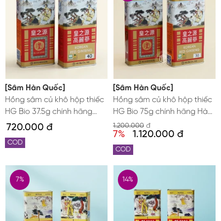
[Sâm Hàn Quốc]
[Sâm Hàn Quốc]
Hồng sâm củ khô hộp thiếc
Hồng sâm củ khô hộp thiếc
HG Bio 37.5g chính hãng
HG Bio 75g chính hãng Hàn
Hàn Quốc
Quốc
720.000 đ
1.200.000
đ
7%
1.120.000 đ
COD
COD
7%
14%