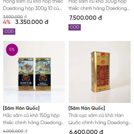
Hồng sâm củ khô hộp thiếc
Hắc sâm củ khô 300g hộp
Daedong hộp 300g 10 củ
thiếc chính hãng Daedong
lớn
Hàn Quốc
3.500.000
đ
7.500.000 đ
4%
3.350.000 đ
COD
COD
5%
[Sâm Hàn Quốc]
[Sâm Hàn Quốc]
Hắc sâm củ khô 150g hộp
Thái cực sâm củ khô Hàn
thiếc chính hãng Daedong
Quốc chính hãng Daedong
Hàn Quốc
hộp 300g hộp thiếc 10 củ -
4.000.000
đ
6.600.000 đ