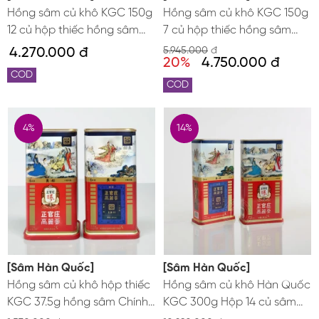
Hồng sâm củ khô KGC 150g
Hồng sâm củ khô KGC 150g
12 củ hộp thiếc hồng sâm
7 củ hộp thiếc hồng sâm
Chính phủ Jung Kwan Jang
Chính phủ Jung Kwan Jang
4.270.000 đ
5.945.000
đ
20%
4.750.000 đ
hộp số 40
COD
COD
4%
14%
[Sâm Hàn Quốc]
[Sâm Hàn Quốc]
Hồng sâm củ khô hộp thiếc
Hồng sâm củ khô Hàn Quốc
KGC 37.5g hồng sâm Chính
KGC 300g Hộp 14 củ sâm