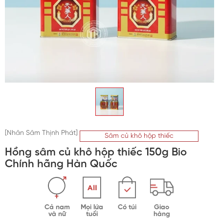
Trà sâm Hàn Quốc
Bột sâm Hàn Quốc
Kẹo sâm Hàn Quốc
Vỏ bình ngâm sâm
1
/
1
Mỹ phẩm hồng sâm
[Nhân Sâm Thịnh Phát]
Sâm củ khô hộp thiếc
Hồng sâm củ khô hộp thiếc 150g Bio
Chính hãng Hàn Quốc
Cả nam
Mọi lứa
Có túi
Giao
và nữ
tuổi
hàng