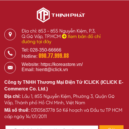
Địa chỉ: 853 - 855 Nguyễn Kiệm, P.3,
Q.Gò Vấp, TP.HCM
Xem bản đồ chỉ
đường tại đây
Tel: 028-350-66666
090.77.999.88
Hotline:
Website: https://koreastore.vn/
Email: hientt@iclick.vn
Công ty TNHH Thương Mại Điện Tử ICLICK (ICLICK E-
Commerce Co. Ltd.)
Địa chỉ:
Lầu 1, 855 Nguyễn Kiệm, Phường 3, Quận Gò
Vấp, Thành phố Hồ Chí Minh, Việt Nam
Mã số thuế:
0310583778 Sở Kế hoạch và Đầu tư TP HCM
cấp ngày 14/01/2011