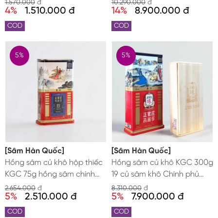
phủ Jung Kwan Jang
chính phủ nhập khẩu chính
1.570.000
đ
10.290.000
đ
4%
1.510.000 đ
14%
8.900.000 đ
hãng Hàn Quốc
COD
COD
5%
5%
[Sâm Hàn Quốc]
[Sâm Hàn Quốc]
Hồng sâm củ khô hộp thiếc
Hồng sâm củ khô KGC 300g
KGC 75g hồng sâm chính
19 củ sâm khô Chính phủ
phủ Jung Kwan Jang
Jung Kwan Jang
2.654.000
đ
8.310.000
đ
5%
2.510.000 đ
5%
7.900.000 đ
COD
COD