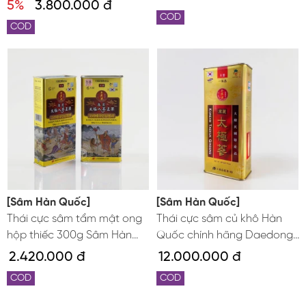
5%
3.800.000 đ
Thiên sâm
COD
COD
[Sâm Hàn Quốc]
[Sâm Hàn Quốc]
Thái cực sâm tẩm mật ong
Thái cực sâm củ khô Hàn
hộp thiếc 300g Sâm Hàn
Quốc chính hãng Daedong
Quốc 6 năm tuổi cao cấp
hộp 600g hộp thiếc 20 củ -
2.420.000 đ
12.000.000 đ
chính hãng Daedong
Thiên sâm
COD
COD