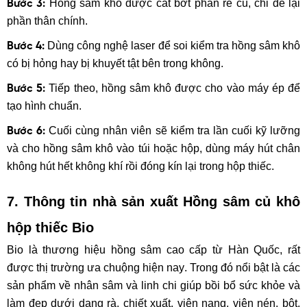
Hồng sâm khô được cắt bớt phần rễ củ, chỉ để lại
Bước 3:
phần thân chính.
Dùng công nghệ laser để soi kiểm tra hồng sâm khô
Bước 4:
có bị hỏng hay bị khuyết tật bên trong không.
Tiếp theo, hồng sâm khô được cho vào máy ép để
Bước 5:
tạo hình chuẩn.
Cuối cùng nhân viên sẽ kiểm tra lần cuối kỹ lưỡng
Bước 6:
và cho hồng sâm khô vào túi hoặc hộp, dùng máy hút chân
không hút hết không khí rồi đóng kín lại trong hộp thiếc.
7. Thông tin nhà sản xuất
Hồng sâm củ khô
hộp thiếc Bio
Bio là thương hiệu hồng sâm cao cấp từ Hàn Quốc, rất
được thị trường ưa chuộng hiện nay. Trong đó nổi bật là các
sản phẩm về nhân sâm và linh chi giúp bồi bổ sức khỏe và
làm đẹp dưới dạng rà, chiết xuất, viên nang, viên nén, bột,