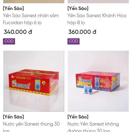
[Yến Sào]
[Yến Sào]
Yến Sào Sanest nhân sâm
Yến Sào Sanest Khánh Hòa
Fucoidan hộp 6 lọ
hộp 8 lọ
340.000 đ
360.000 đ
COD
COD
[Yến Sào]
[Yến Sào]
Nước yến Sanest thùng 30
Nước Yến Sanest không
lon
đường thùng 30 lon