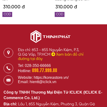
310.000 đ
310.000 đ
COD
COD
Địa chỉ: 853 - 855 Nguyễn Kiệm, P.3,
Q.Gò Vấp, TP.HCM
Xem bản đồ chỉ
đường tại đây
Tel: 028-350-66666
090.77.999.88
Hotline:
Website: https://koreastore.vn/
Email: hientt@iclick.vn
Công ty TNHH Thương Mại Điện Tử ICLICK (ICLICK E-
Commerce Co. Ltd.)
Địa chỉ:
Lầu 1, 855 Nguyễn Kiệm, Phường 3, Quận Gò