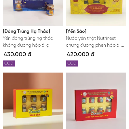
[Đông Trùng Hạ Thảo]
[Yến Sào]
Yến đông trùng hạ thảo
Nước yến thật Nutrinest
không đường hộp 6 lọ
chưng đường phèn hộp 6 lọ
x 42g
430.000 đ
420.000 đ
COD
COD