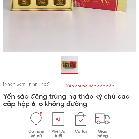
Trà sâm Hàn Quốc
Bột sâm Hàn Quốc
Kẹo sâm Hàn Quốc
Vỏ bình ngâm sâm
1
/
1
Mỹ phẩm hồng sâm
[Nhân Sâm Thịnh Phát]
Yến chưng sẵn cao cấp
Yến sào đông trùng hạ thảo ký chủ cao
cấp hộp 6 lọ không đường
Cả nam
Mọi lứa
Có túi
Giao
và nữ
tuổi
hàng