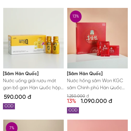
13%
[Sâm Hàn Quốc]
[Sâm Hàn Quốc]
Nước uống giải rượu mát
Nước hồng sâm Won KGC
gan bổ gan Hàn Quốc hộp
sâm Chính phủ Hàn Quốc
10 chai x 100ml
Jung Kwan Jang hộp 30 gói
590.000 đ
1.250.000
đ
13%
1.090.000 đ
COD
COD
7%