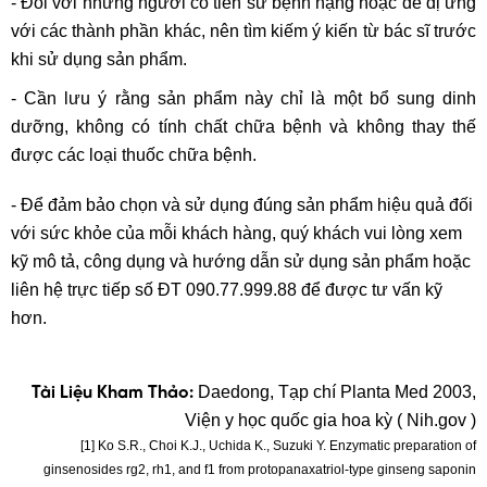
-
Đối với những người có tiền sử bệnh nặng hoặc dễ dị ứng
với các thành phần khác, nên tìm kiếm ý kiến từ bác sĩ trước
khi sử dụng sản phẩm.
-
Cần lưu ý rằng sản phẩm này chỉ là một bổ sung dinh
dưỡng, không có tính chất chữa bệnh và không thay thế
được các loại thuốc chữa bệnh.
-
Để đảm bảo chọn và sử dụng đúng sản phẩm hiệu quả đối
với sức khỏe của mỗi khách hàng, quý khách vui lòng xem
kỹ mô tả, công dụng và hướng dẫn sử dụng sản phẩm hoặc
liên hệ trực tiếp số ĐT 090.77.999.88 để được tư vấn kỹ
hơn.
Daedong, Tạp chí Planta Med 2003,
Tài Liệu Kham Thảo:
Viện y học quốc gia hoa kỳ ( Nih.gov )
[1] Ko S.R., Choi K.J., Uchida K., Suzuki Y. Enzymatic preparation of
ginsenosides rg2, rh1, and f1 from protopanaxatriol-type ginseng saponin