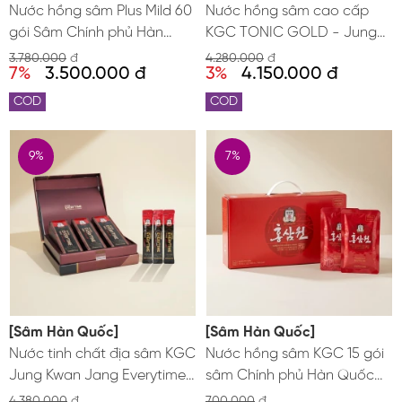
Nước hồng sâm Plus Mild 60
Nước hồng sâm cao cấp
gói Sâm Chính phủ Hàn
KGC TONIC GOLD - Jung
Quốc cao cấp
Kwan Jang
3.780.000
đ
4.280.000
đ
7%
3.500.000 đ
3%
4.150.000 đ
COD
COD
9%
7%
[Sâm Hàn Quốc]
[Sâm Hàn Quốc]
Nước tinh chất địa sâm KGC
Nước hồng sâm KGC 15 gói
Jung Kwan Jang Everytime
sâm Chính phủ Hàn Quốc
Limited hộp 30 gói x 10ml
Jung Kwan Jang
4.380.000
đ
700.000
đ