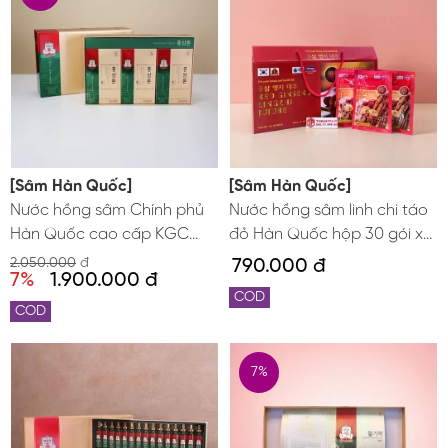
[Sâm Hàn Quốc]
[Sâm Hàn Quốc]
Nước hồng sâm Chính phủ
Nước hồng sâm linh chi táo
Hàn Quốc cao cấp KGC
đỏ Hàn Quốc hộp 30 gói x
Plus Mild hộp 30 gói Jung
80ml
2.050.000
đ
790.000 đ
7%
1.900.000 đ
Kwan Jang
COD
COD
7%