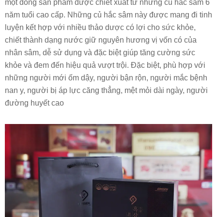
một dòng sản phẩm được chiết xuất từ những củ hắc sâm 6
năm tuổi cao cấp. Những củ hắc sâm này được mang đi tinh
luyện kết hợp với nhiều thảo dược có lợi cho sức khỏe,
chiết thành dạng nước giữ nguyên hương vị vốn có của
nhân sâm, dễ sử dụng và đặc biệt giúp tăng cường sức
khỏe và đem đến hiệu quả vượt trội. Đặc biệt, phù hợp với
những người mới ốm dậy, người bận rộn, người mắc bệnh
nan y, người bị áp lực căng thẳng, mệt mỏi dài ngày, người
đường huyết cao