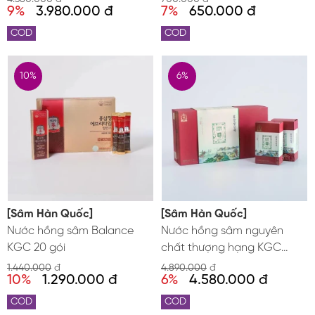
9%
3.980.000 đ
7%
650.000 đ
COD
COD
10%
6%
[Sâm Hàn Quốc]
[Sâm Hàn Quốc]
Nước hồng sâm Balance
Nước hồng sâm nguyên
KGC 20 gói
chất thượng hạng KGC
Jung Kwan Jang Pure
1.440.000
đ
4.890.000
đ
10%
1.290.000 đ
6%
4.580.000 đ
Extract hộp 30 gói x 90ml
COD
COD