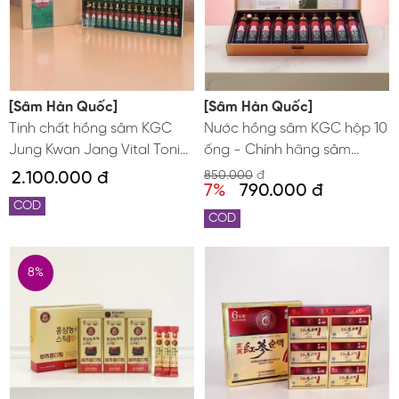
[Sâm Hàn Quốc]
[Sâm Hàn Quốc]
Tinh chất hồng sâm KGC
Nước hồng sâm KGC hộp 10
Jung Kwan Jang Vital Tonic
ống - Chính hãng sâm
30 ống x 20ml
Chính phủ Hàn Quốc Jung
2.100.000 đ
850.000
đ
7%
790.000 đ
Kwan Jang
COD
COD
8%