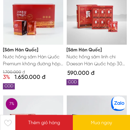
[Sâm Hàn Quốc]
[Sâm Hàn Quốc]
Nước hồng sâm Hàn Quốc
Nước hồng sâm linh chi
Premium không đường hộp
Daesan Hàn Quốc hộp 30
30 gói x 80ml
gói x 70ml
1.700.000
đ
590.000 đ
3%
1.650.000 đ
COD
COD
7%
Thêm giỏ hàng
Mua ngay