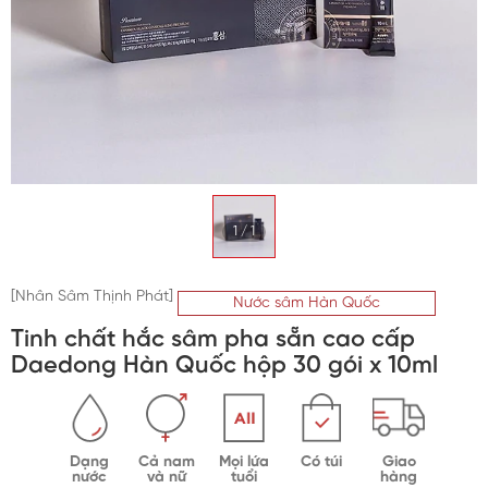
Trà sâm Hàn Quốc
Bột sâm Hàn Quốc
Kẹo sâm Hàn Quốc
Vỏ bình ngâm sâm
1
/
1
Mỹ phẩm hồng sâm
[Nhân Sâm Thịnh Phát]
Nước sâm Hàn Quốc
Tinh chất hắc sâm pha sẵn cao cấp
Daedong Hàn Quốc hộp 30 gói x 10ml
Dạng
Cả nam
Mọi lứa
Có túi
Giao
nước
và nữ
tuổi
hàng