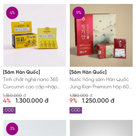
4%
9%
[Sâm Hàn Quốc]
[Sâm Hàn Quốc]
Tinh chất nghệ nano 365
Nước hồng sâm Hàn Quốc
Curcumin cao cấp nhập
Jung Kian Premium hộp 60
khẩu chính hãng Hàn Quốc
gói x 50ml
1.350.000
đ
1.380.000
đ
4%
1.300.000 đ
9%
1.250.000 đ
COD
COD
3%