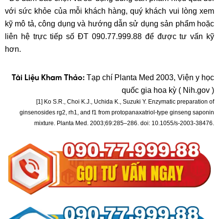
với sức khỏe của mỗi khách hàng, quý khách vui lòng xem
kỹ mô tả, công dụng và hướng dẫn sử dụng sản phẩm hoặc
liên hệ trực tiếp số ĐT 090.77.999.88 để được tư vấn kỹ
hơn.
Tạp chí Planta Med 2003, Viện y học
Tài Liệu Kham Thảo:
quốc gia hoa kỳ ( Nih.gov )
[1] Ko S.R., Choi K.J., Uchida K., Suzuki Y. Enzymatic preparation of
ginsenosides rg2, rh1, and f1 from protopanaxatriol-type ginseng saponin
mixture. Planta Med. 2003;69:285–286. doi: 10.1055/s-2003-38476.