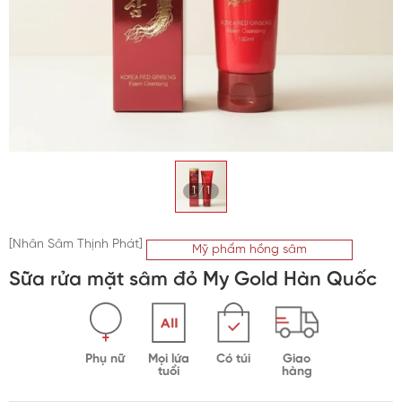
Trà sâm Hàn Quốc
Bột sâm Hàn Quốc
Kẹo sâm Hàn Quốc
Vỏ bình ngâm sâm
1
/
1
Mỹ phẩm hồng sâm
[Nhân Sâm Thịnh Phát]
Mỹ phẩm hồng sâm
Sữa rửa mặt sâm đỏ My Gold Hàn Quốc
Phụ nữ
Mọi lứa
Có túi
Giao
tuổi
hàng