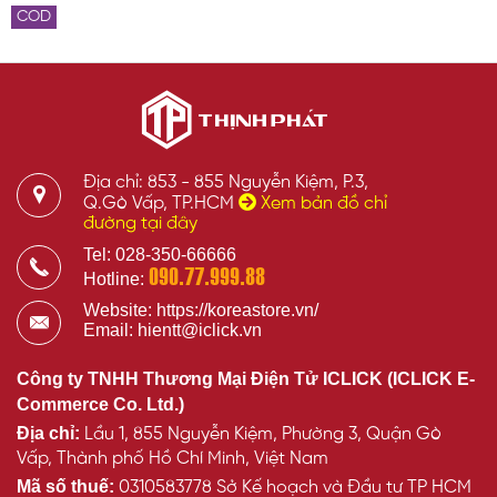
COD
Địa chỉ: 853 - 855 Nguyễn Kiệm, P.3,
Q.Gò Vấp, TP.HCM
Xem bản đồ chỉ
đường tại đây
Tel: 028-350-66666
090.77.999.88
Hotline:
Website: https://koreastore.vn/
Email: hientt@iclick.vn
Công ty TNHH Thương Mại Điện Tử ICLICK (ICLICK E-
Commerce Co. Ltd.)
Địa chỉ:
Lầu 1, 855 Nguyễn Kiệm, Phường 3, Quận Gò
Vấp, Thành phố Hồ Chí Minh, Việt Nam
Mã số thuế:
0310583778 Sở Kế hoạch và Đầu tư TP HCM