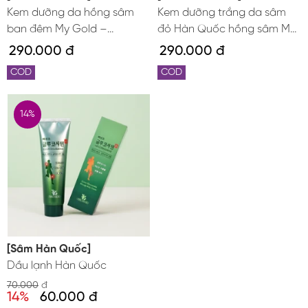
Kem dưỡng da hồng sâm
Kem dưỡng trắng da sâm
ban đêm My Gold –
đỏ Hàn Quốc hồng sâm My
Sleeping Pack
Gold ngày và đêm
290.000 đ
290.000 đ
COD
COD
14%
[Sâm Hàn Quốc]
Dầu lạnh Hàn Quốc
70.000
đ
14%
60.000 đ