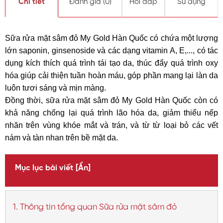
Chi tiết
Đánh giá (
0
)
Hỏi đáp
Sử dụng
Sữa rửa mặt sâm đỏ My Gold Hàn Quốc có chứa một lượng
lớn saponin, ginsenoside và các dạng vitamin A, E,..., có tác
dụng kích thích quá trình tái tạo da, thúc đẩy quá trình oxy
hóa giúp cải thiện tuần hoàn máu, góp phần mang lại làn da
luôn tươi sáng và mịn màng.
Đồng thời, sữa rửa mặt sâm đỏ My Gold Hàn Quốc còn có
khả năng chống lại quá trình lão hóa da, giảm thiểu nếp
nhăn trên vùng khóe mắt và trán, và từ từ loại bỏ các vết
nám và tàn nhan trên bề mặt da.
Mục lục bài viết
[Ẩn]
1. Thông tin tổng quan Sữa rửa mặt sâm đỏ