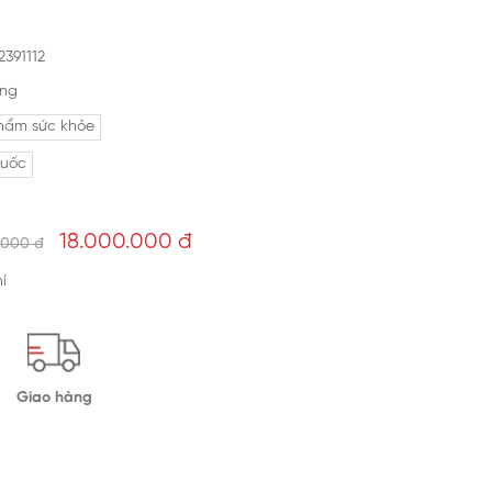
391112
ng
hẩm sức khỏe
uốc
18.000.000
đ
.000 đ
í
Giao hàng