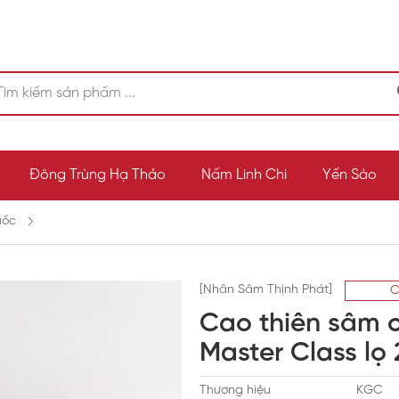
Đông Trùng Hạ Thảo
Nấm Linh Chi
Yến Sào
uốc
[Nhân Sâm Thịnh Phát]
C
Cao thiên sâm 
Master Class lọ
Thương hiệu
KGC