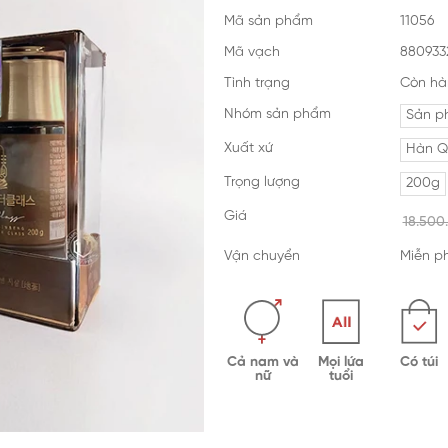
Mã sản phẩm
11056
Mã vạch
8809332
Tình trạng
Còn hà
Nhóm sản phẩm
Sản p
Xuất xứ
Hàn Q
Trọng lượng
200g
Giá
18.500
Vận chuyển
Miễn ph
Cả nam và
Mọi lứa
Có túi
nữ
tuổi