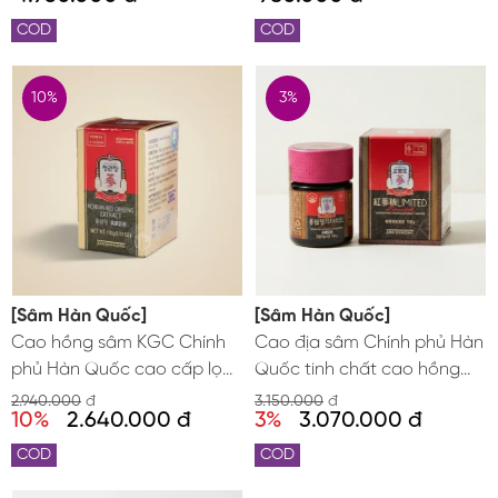
ROYAL PLUS 240g
Kwan Jang
COD
COD
10%
3%
[Sâm Hàn Quốc]
[Sâm Hàn Quốc]
Cao hồng sâm KGC Chính
Cao địa sâm Chính phủ Hàn
phủ Hàn Quốc cao cấp lọ
Quốc tinh chất cao hồng
100g Jung Kwan Jang
sâm Jung Kwan Jang KGC
2.940.000
đ
3.150.000
đ
10%
2.640.000 đ
3%
3.070.000 đ
thượng hạng lọ 100g
COD
COD