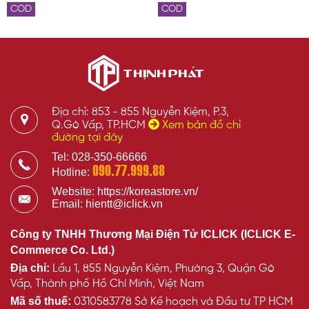
COD
COD
Địa chỉ: 853 - 855 Nguyễn Kiệm, P.3,
Q.Gò Vấp, TP.HCM
Xem bản đồ chỉ
đường tại đây
Tel: 028-350-66666
090.77.999.88
Hotline:
Website: https://koreastore.vn/
Email: hientt@iclick.vn
Công ty TNHH Thương Mại Điện Tử ICLICK (ICLICK E-
Commerce Co. Ltd.)
Địa chỉ:
Lầu 1, 855 Nguyễn Kiệm, Phường 3, Quận Gò
Vấp, Thành phố Hồ Chí Minh, Việt Nam
Mã số thuế:
0310583778 Sở Kế hoạch và Đầu tư TP HCM