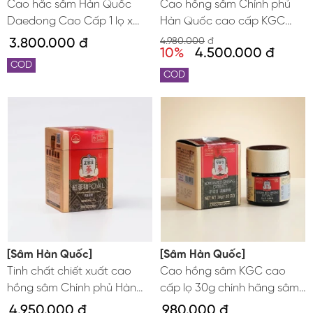
Cao hắc sâm Hàn Quốc
Cao hồng sâm Chính phủ
Daedong Cao Cấp 1 lọ x
Hàn Quốc cao cấp KGC
120g
Jung Kwan Jang 240g
3.800.000 đ
4.980.000
đ
10%
4.500.000 đ
COD
COD
[Sâm Hàn Quốc]
[Sâm Hàn Quốc]
Tinh chất chiết xuất cao
Cao hồng sâm KGC cao
hồng sâm Chính phủ Hàn
cấp lọ 30g chính hãng sâm
Quốc KGC Jung Kwan Jang
Chính phủ Hàn Quốc Jung
4.950.000 đ
980.000 đ