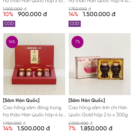
hạ thảo Hàn Quốc hộp 2 lọ
hạ thảo Hàn Quốc hộp 4 lọ
x 250g
x 250g
1.000.000
đ
1.750.000
đ
10%
900.000 đ
14%
1.500.000 đ
COD
COD
14%
7%
[Sâm Hàn Quốc]
[Sâm Hàn Quốc]
Cao hồng sâm đông trùng
Cao hồng sâm linh chi Hàn
hạ thảo Hàn Quốc hộp 4 lọ
Quốc Gold hộp 2 lọ x 300g
x 250g
1.750.000
đ
2.000.000
đ
14%
1.500.000 đ
7%
1.850.000 đ