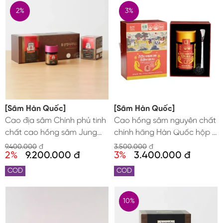
2%
3%
[Sâm Hàn Quốc]
[Sâm Hàn Quốc]
Cao địa sâm Chính phủ tinh
Cao hồng sâm nguyên chất
chất cao hồng sâm Jung
chính hãng Hàn Quốc hộp 1
Kwan Jang KGC thượng
lọ x 240g
9.400.000
đ
3.500.000
đ
2%
9.200.000 đ
3%
3.400.000 đ
hạng hộp quà tặng 3 lọ x
100g
COD
COD
10%