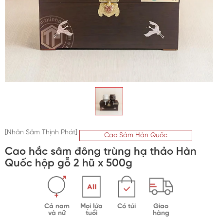
Trà sâm Hàn Quốc
Bột sâm Hàn Quốc
Kẹo sâm Hàn Quốc
Vỏ bình ngâm sâm
1
/
1
Mỹ phẩm hồng sâm
[Nhân Sâm Thịnh Phát]
Cao Sâm Hàn Quốc
Cao hắc sâm đông trùng hạ thảo Hàn
Quốc hộp gỗ 2 hũ x 500g
Cả nam
Mọi lứa
Có túi
Giao
và nữ
tuổi
hàng