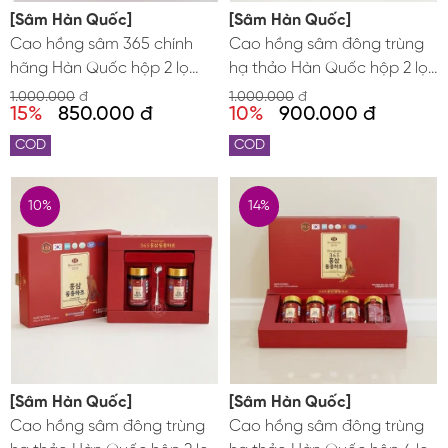
[Sâm Hàn Quốc]
[Sâm Hàn Quốc]
Cao hồng sâm 365 chính
Cao hồng sâm đông trùng
hãng Hàn Quốc hộp 2 lọ
hạ thảo Hàn Quốc hộp 2 lọ
240g
x 250g
1.000.000
đ
1.000.000
đ
15%
850.000 đ
10%
900.000 đ
COD
COD
10%
14%
[Sâm Hàn Quốc]
[Sâm Hàn Quốc]
Cao hồng sâm đông trùng
Cao hồng sâm đông trùng