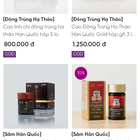
[Đông Trùng Hạ Thảo]
[Đông Trùng Hạ Thảo]
Cao linh chi đông trùng hạ
Cao Đông Trùng Hạ Thảo
thảo Hàn Quốc hộp 5 lọ
Hàn Quốc Gold hộp gỗ 3 lọ
x 120g
800.000 đ
1.250.000 đ
COD
COD
10%
[Sâm Hàn Quốc]
[Sâm Hàn Quốc]