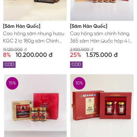
[Sâm Hàn Quốc]
[Sâm Hàn Quốc]
Cao hồng sâm nhung hươu
Cao hồng sâm chính hãng
KGC 2 lọ 180g sâm Chính
365 sâm Hàn Quốc hộp 4 lọ
phủ Hàn Quốc Jung Kwan
x 240g
11.120.000
đ
2.100.000
đ
8%
10.200.000 đ
25%
1.575.000 đ
Jang
COD
COD
15%
10%