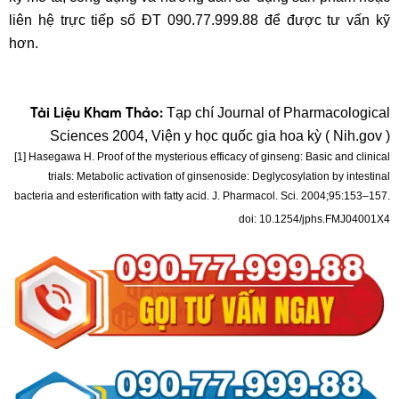
liên hệ trực tiếp số ĐT 090.77.999.88 để được tư vấn kỹ
hơn.
Tạp chí Journal of Pharmacological
Tài Liệu Kham Thảo:
Sciences 2004, Viện y học quốc gia hoa kỳ ( Nih.gov )
[1] Hasegawa H. Proof of the mysterious efficacy of ginseng: Basic and clinical
trials: Metabolic activation of ginsenoside: Deglycosylation by intestinal
bacteria and esterification with fatty acid. J. Pharmacol. Sci. 2004;95:153–157.
doi: 10.1254/jphs.FMJ04001X4