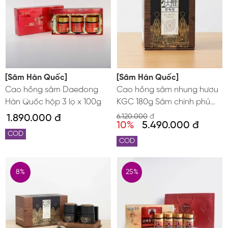
[Sâm Hàn Quốc]
[Sâm Hàn Quốc]
Cao hồng sâm Daedong
Cao hồng sâm nhung hươu
Hàn Quốc hộp 3 lọ x 100g
KGC 180g Sâm chính phủ
Jung Kwan Jang
1.890.000 đ
6.120.000
đ
10%
5.490.000 đ
COD
COD
8%
25%