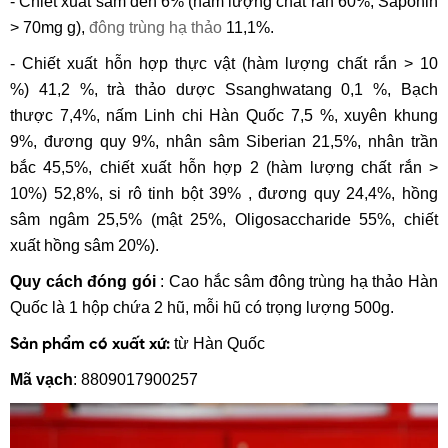
- Chiết xuất sâm đen 6% (hàm lượng chất rắn 60%, Saponin
> 70mg g),
đông trùng hạ thảo
11,1%.
- Chiết xuất hỗn hợp thực vật (hàm lượng chất rắn > 10
%) 41,2 %, trà thảo dược Ssanghwatang 0,1 %, Bạch
thược 7,4%, nấm Linh chi Hàn Quốc 7,5 %, xuyên khung
9%, đương quy 9%, nhân sâm Siberian 21,5%, nhân trần
bắc 45,5%, chiết xuất hỗn hợp 2 (hàm lượng chất rắn >
10%) 52,8%, si rô tinh bột 39% , đương quy 24,4%, hồng
sâm ngâm 25,5% (mật 25%, Oligosaccharide 55%, chiết
xuất hồng sâm 20%).
Quy cách đóng gói
: Cao hắc sâm đông trùng hạ thảo Hàn
Quốc là 1 hộp chứa 2 hũ, mỗi hũ có trọng lượng 500g.
từ Hàn Quốc
Sản phẩm có xuất xứ:
Mã vạch
: 8809017900257